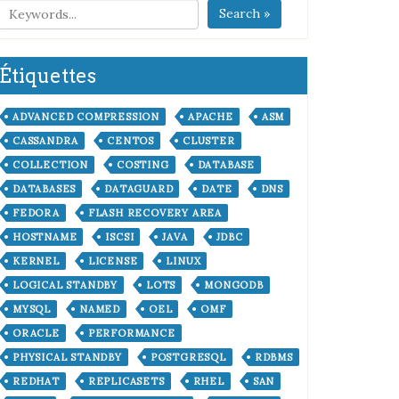
Search »
Étiquettes
ADVANCED COMPRESSION
APACHE
ASM
CASSANDRA
CENTOS
CLUSTER
COLLECTION
COSTING
DATABASE
DATABASES
DATAGUARD
DATE
DNS
FEDORA
FLASH RECOVERY AREA
HOSTNAME
ISCSI
JAVA
JDBC
KERNEL
LICENSE
LINUX
LOGICAL STANDBY
LOTS
MONGODB
MYSQL
NAMED
OEL
OMF
ORACLE
PERFORMANCE
PHYSICAL STANDBY
POSTGRESQL
RDBMS
REDHAT
REPLICASETS
RHEL
SAN