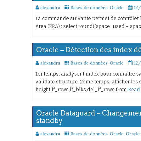
alexandra
Bases de données
,
Oracle
12
La commande suivante permet de contrôler l
Area (FRA) : select round((space_used – spac
Oracle – Détection des index dé
alexandra
Bases de données
,
Oracle
12
1er temps, analyser l’index pour connaître 
validate structure; 2ème temps, afficher les s
height,lf_rows,lf_blks,del_lf_rows from
Read
Oracle Dataguard – Changeme
standby
alexandra
Bases de données
,
Oracle
,
Oracle