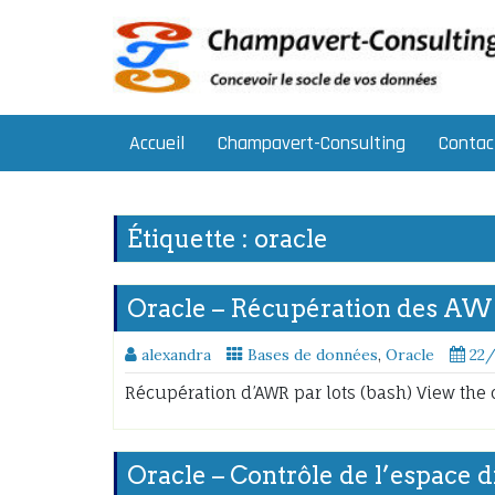
Skip
to
content
Accueil
Champavert-Consulting
Contac
Étiquette :
oracle
Oracle – Récupération des AWR
alexandra
Bases de données
,
Oracle
22
Récupération d’AWR par lots (bash) View the 
Oracle – Contrôle de l’espace 