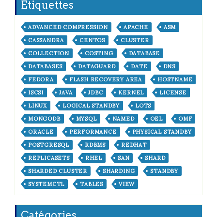
Étiquettes
ADVANCED COMPRESSION
APACHE
ASM
CASSANDRA
CENTOS
CLUSTER
COLLECTION
COSTING
DATABASE
DATABASES
DATAGUARD
DATE
DNS
FEDORA
FLASH RECOVERY AREA
HOSTNAME
ISCSI
JAVA
JDBC
KERNEL
LICENSE
LINUX
LOGICAL STANDBY
LOTS
MONGODB
MYSQL
NAMED
OEL
OMF
ORACLE
PERFORMANCE
PHYSICAL STANDBY
POSTGRESQL
RDBMS
REDHAT
REPLICASETS
RHEL
SAN
SHARD
SHARDED CLUSTER
SHARDING
STANDBY
SYSTEMCTL
TABLES
VIEW
Catégories