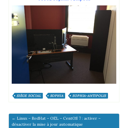
SIÈGE SOCIAL
SOPHIA
SOPHIA-ANTIPOLIS
← Linux – RedHat – OEL – CentOS 7 : activer –
désactiver la mise à jour automatique