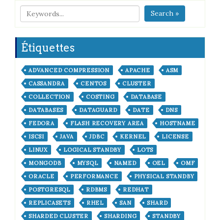
Search »
Étiquettes
ADVANCED COMPRESSION
APACHE
ASM
CASSANDRA
CENTOS
CLUSTER
COLLECTION
COSTING
DATABASE
DATABASES
DATAGUARD
DATE
DNS
FEDORA
FLASH RECOVERY AREA
HOSTNAME
ISCSI
JAVA
JDBC
KERNEL
LICENSE
LINUX
LOGICAL STANDBY
LOTS
MONGODB
MYSQL
NAMED
OEL
OMF
ORACLE
PERFORMANCE
PHYSICAL STANDBY
POSTGRESQL
RDBMS
REDHAT
REPLICASETS
RHEL
SAN
SHARD
SHARDED CLUSTER
SHARDING
STANDBY