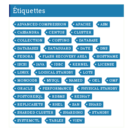
Étiquettes
ADVANCED COMPRESSION
APACHE
ASM
CASSANDRA
CENTOS
CLUSTER
COLLECTION
COSTING
DATABASE
DATABASES
DATAGUARD
DATE
DNS
FEDORA
FLASH RECOVERY AREA
HOSTNAME
ISCSI
JAVA
JDBC
KERNEL
LICENSE
LINUX
LOGICAL STANDBY
LOTS
MONGODB
MYSQL
NAMED
OEL
OMF
ORACLE
PERFORMANCE
PHYSICAL STANDBY
POSTGRESQL
RDBMS
REDHAT
REPLICASETS
RHEL
SAN
SHARD
SHARDED CLUSTER
SHARDING
STANDBY
SYSTEMCTL
TABLES
VIEW