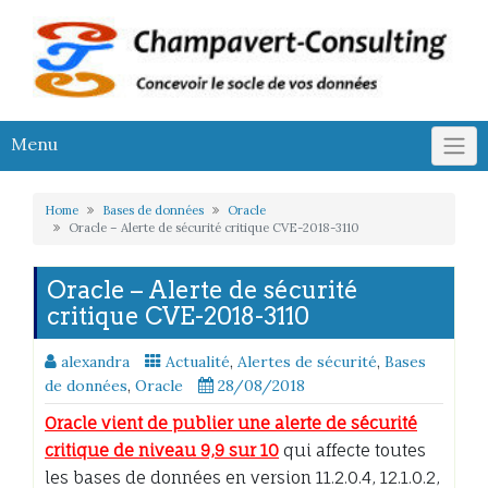
Skip
to
content
Menu
Home
Bases de données
Oracle
Oracle – Alerte de sécurité critique CVE-2018-3110
Oracle – Alerte de sécurité
critique CVE-2018-3110
alexandra
Actualité
,
Alertes de sécurité
,
Bases
de données
,
Oracle
28/08/2018
Oracle vient de publier une alerte de sécurité
critique de niveau 9,9 sur 10
qui affecte toutes
les bases de données en version 11.2.0.4, 12.1.0.2,