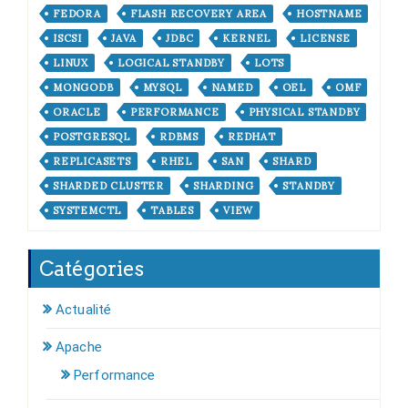
FEDORA
FLASH RECOVERY AREA
HOSTNAME
ISCSI
JAVA
JDBC
KERNEL
LICENSE
LINUX
LOGICAL STANDBY
LOTS
MONGODB
MYSQL
NAMED
OEL
OMF
ORACLE
PERFORMANCE
PHYSICAL STANDBY
POSTGRESQL
RDBMS
REDHAT
REPLICASETS
RHEL
SAN
SHARD
SHARDED CLUSTER
SHARDING
STANDBY
SYSTEMCTL
TABLES
VIEW
Catégories
Actualité
Apache
Performance