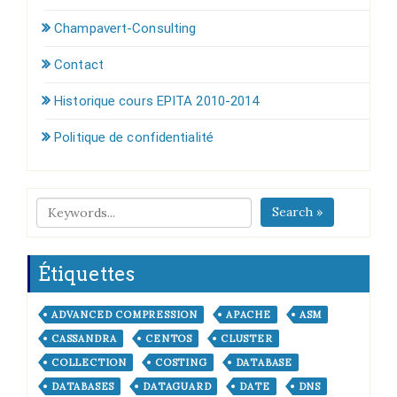
Champavert-Consulting
Contact
Historique cours EPITA 2010-2014
Politique de confidentialité
Search »
Étiquettes
ADVANCED COMPRESSION
APACHE
ASM
CASSANDRA
CENTOS
CLUSTER
COLLECTION
COSTING
DATABASE
DATABASES
DATAGUARD
DATE
DNS