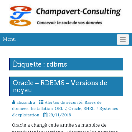
Skip
to
content
Menu
Étiquette :
rdbms
Oracle – RDBMS – Versions de
noyau
alexandra
Alertes de sécurité
,
Bases de
données
,
Installation
,
OEL 7
,
Oracle
,
RHEL 7
,
Systèmes
d'exploitation
29/11/2018
Oracle a changé cette année sa manière de