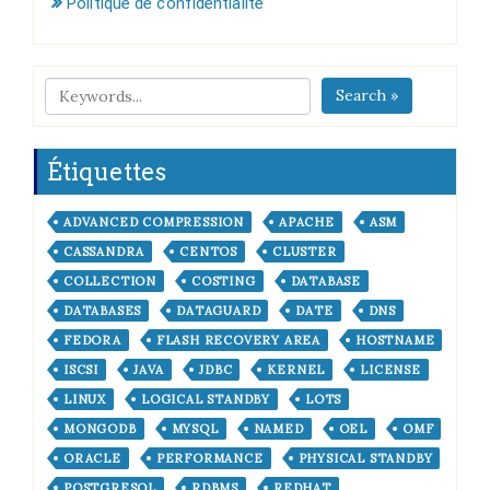
Politique de confidentialité
Search »
Étiquettes
ADVANCED COMPRESSION
APACHE
ASM
CASSANDRA
CENTOS
CLUSTER
COLLECTION
COSTING
DATABASE
DATABASES
DATAGUARD
DATE
DNS
FEDORA
FLASH RECOVERY AREA
HOSTNAME
ISCSI
JAVA
JDBC
KERNEL
LICENSE
LINUX
LOGICAL STANDBY
LOTS
MONGODB
MYSQL
NAMED
OEL
OMF
ORACLE
PERFORMANCE
PHYSICAL STANDBY
POSTGRESQL
RDBMS
REDHAT