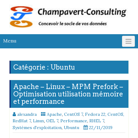
Skip
to
content
Menu
Catégorie :
Ubuntu
Apache – Linux – MPM Prefork –
Optimisation utilisation mémoire
et performance
alexandra
Apache
,
CentOS 7
,
Fedora 22, CentOS,
RedHat 7
,
Linux
,
OEL 7
,
Performance
,
RHEL 7
,
Systèmes d'exploitation
,
Ubuntu
22/11/2019