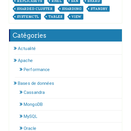
REPLICASETS
RHEL
SAN
SHARD
SHARDED CLUSTER
SHARDING
STANDBY
SYSTEMCTL
TABLES
VIEW
Catégories
Actualité
Apache
Performance
Bases de données
Cassandra
MongoDB
MySQL
Oracle