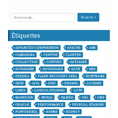
Search »
Étiquettes
ADVANCED COMPRESSION
APACHE
ASM
CASSANDRA
CENTOS
CLUSTER
COLLECTION
COSTING
DATABASE
DATABASES
DATAGUARD
DATE
DNS
FEDORA
FLASH RECOVERY AREA
HOSTNAME
ISCSI
JAVA
JDBC
KERNEL
LICENSE
LINUX
LOGICAL STANDBY
LOTS
MONGODB
MYSQL
NAMED
OEL
OMF
ORACLE
PERFORMANCE
PHYSICAL STANDBY
POSTGRESQL
RDBMS
REDHAT