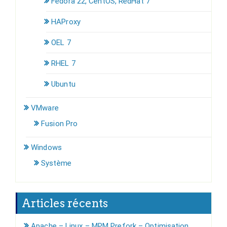
Fedora 22, CentOS, RedHat 7
HAProxy
OEL 7
RHEL 7
Ubuntu
VMware
Fusion Pro
Windows
Système
Articles récents
Apache – Linux – MPM Prefork – Optimisation