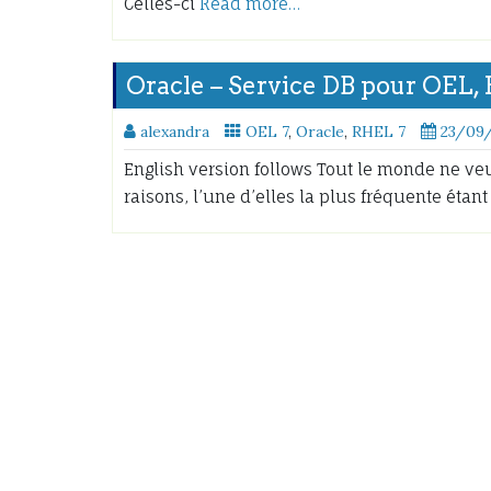
Celles-ci
Read more…
Oracle – Service DB pour OEL,
alexandra
OEL 7
,
Oracle
,
RHEL 7
23/09
English version follows Tout le monde ne veu
raisons, l’une d’elles la plus fréquente étant