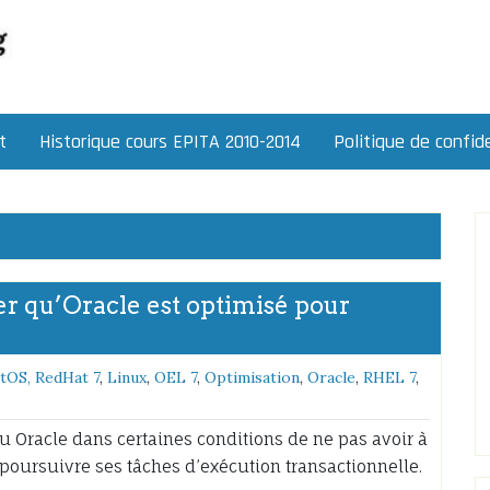
t
Historique cours EPITA 2010-2014
Politique de confide
er qu’Oracle est optimisé pour
tOS, RedHat 7
,
Linux
,
OEL 7
,
Optimisation
,
Oracle
,
RHEL 7
,
u Oracle dans certaines conditions de ne pas avoir à
 poursuivre ses tâches d’exécution transactionnelle.