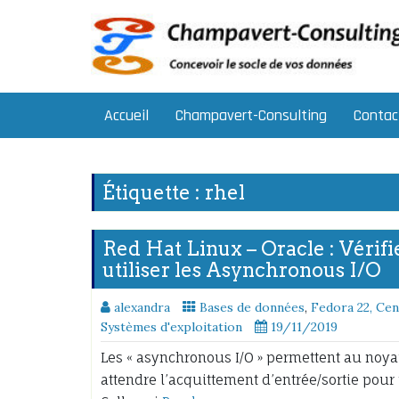
Skip
to
content
Accueil
Champavert-Consulting
Contac
Étiquette :
rhel
Red Hat Linux – Oracle : Vérifi
utiliser les Asynchronous I/O
alexandra
Bases de données
,
Fedora 22, Cen
Systèmes d'exploitation
19/11/2019
Les « asynchronous I/O » permettent au noya
attendre l’acquittement d’entrée/sortie pour