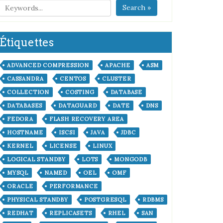
Search »
Étiquettes
ADVANCED COMPRESSION
APACHE
ASM
CASSANDRA
CENTOS
CLUSTER
COLLECTION
COSTING
DATABASE
DATABASES
DATAGUARD
DATE
DNS
FEDORA
FLASH RECOVERY AREA
HOSTNAME
ISCSI
JAVA
JDBC
KERNEL
LICENSE
LINUX
LOGICAL STANDBY
LOTS
MONGODB
MYSQL
NAMED
OEL
OMF
ORACLE
PERFORMANCE
PHYSICAL STANDBY
POSTGRESQL
RDBMS
REDHAT
REPLICASETS
RHEL
SAN