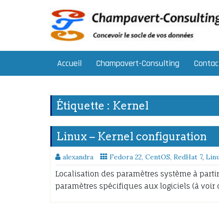
Skip
to
content
Accueil
Champavert-Consulting
Contac
Étiquette :
Kernel
Linux – Kernel configuration
alexandra
Fedora 22, CentOS, RedHat 7
,
Lin
Localisation des paramètres système à partir 
paramètres spécifiques aux logiciels (à voir 