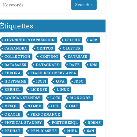
Search »
Étiquettes
ADVANCED COMPRESSION
APACHE
ASM
CASSANDRA
CENTOS
CLUSTER
COLLECTION
COSTING
DATABASE
DATABASES
DATAGUARD
DATE
DNS
FEDORA
FLASH RECOVERY AREA
HOSTNAME
ISCSI
JAVA
JDBC
KERNEL
LICENSE
LINUX
LOGICAL STANDBY
LOTS
MONGODB
MYSQL
NAMED
OEL
OMF
ORACLE
PERFORMANCE
PHYSICAL STANDBY
POSTGRESQL
RDBMS
REDHAT
REPLICASETS
RHEL
SAN