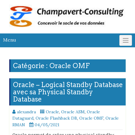
Skip
to
content
Menu
Catégorie :
Oracle OMF
Oracle – Logical Standby Database
avec sa Physical Standby
Database
alexandra
Oracle
,
Oracle ASM
,
Oracle
Dataguard
,
Oracle Flashback DB
,
Oracle OMF
,
Oracle
RMAN
04/05/2021