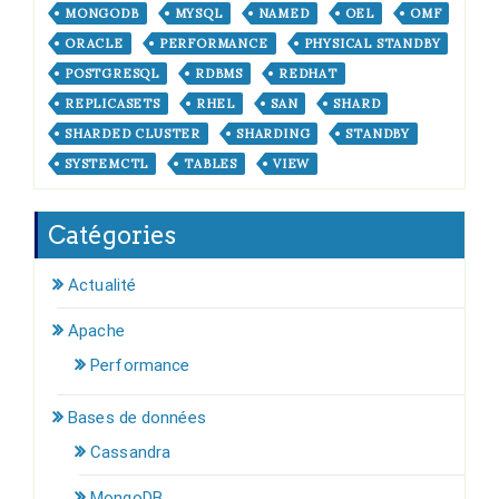
MONGODB
MYSQL
NAMED
OEL
OMF
ORACLE
PERFORMANCE
PHYSICAL STANDBY
POSTGRESQL
RDBMS
REDHAT
REPLICASETS
RHEL
SAN
SHARD
SHARDED CLUSTER
SHARDING
STANDBY
SYSTEMCTL
TABLES
VIEW
Catégories
Actualité
Apache
Performance
Bases de données
Cassandra
MongoDB