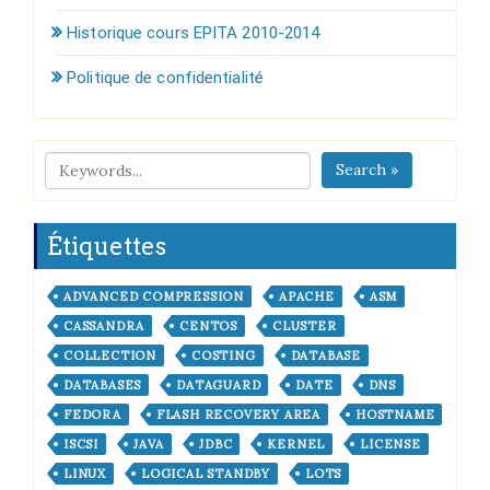
Historique cours EPITA 2010-2014
Politique de confidentialité
Search »
Étiquettes
ADVANCED COMPRESSION
APACHE
ASM
CASSANDRA
CENTOS
CLUSTER
COLLECTION
COSTING
DATABASE
DATABASES
DATAGUARD
DATE
DNS
FEDORA
FLASH RECOVERY AREA
HOSTNAME
ISCSI
JAVA
JDBC
KERNEL
LICENSE
LINUX
LOGICAL STANDBY
LOTS