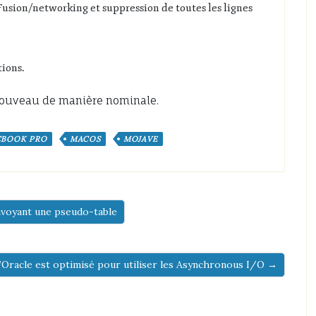
sion/networking et suppression de toutes les lignes
tions.
 nouveau de manière nominale.
BOOK PRO
MACOS
MOJAVE
nvoyant une pseudo-table
qu’Oracle est optimisé pour utiliser les Asynchronous I/O →