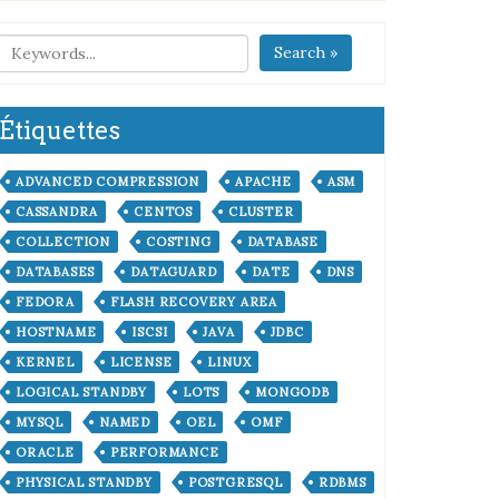
Search »
Étiquettes
ADVANCED COMPRESSION
APACHE
ASM
CASSANDRA
CENTOS
CLUSTER
COLLECTION
COSTING
DATABASE
DATABASES
DATAGUARD
DATE
DNS
FEDORA
FLASH RECOVERY AREA
HOSTNAME
ISCSI
JAVA
JDBC
KERNEL
LICENSE
LINUX
LOGICAL STANDBY
LOTS
MONGODB
MYSQL
NAMED
OEL
OMF
ORACLE
PERFORMANCE
PHYSICAL STANDBY
POSTGRESQL
RDBMS