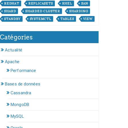
REDHAT
REPLICASETS
RHEL
SAN
SHARD
SHARDED CLUSTER
SHARDING
STANDBY
SYSTEMCTL
TABLES
VIEW
Catégories
Actualité
Apache
Performance
Bases de données
Cassandra
MongoDB
MySQL