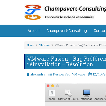
Skip
to
content
Accueil
Champavert-Consulting
Contac
Home
VMware
VMware Fusion – Bug Préférences Réseau 
VMware Fusion – Bug Préféren
réinstallation – Résolution
alexandra
Fusion Pro
,
VMware
12/10/2