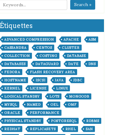
Search »
Étiquettes
ADVANCED COMPRESSION
APACHE
ASM
CASSANDRA
CENTOS
CLUSTER
COLLECTION
COSTING
DATABASE
DATABASES
DATAGUARD
DATE
DNS
FEDORA
FLASH RECOVERY AREA
HOSTNAME
ISCSI
JAVA
JDBC
KERNEL
LICENSE
LINUX
LOGICAL STANDBY
LOTS
MONGODB
MYSQL
NAMED
OEL
OMF
ORACLE
PERFORMANCE
PHYSICAL STANDBY
POSTGRESQL
RDBMS
REDHAT
REPLICASETS
RHEL
SAN