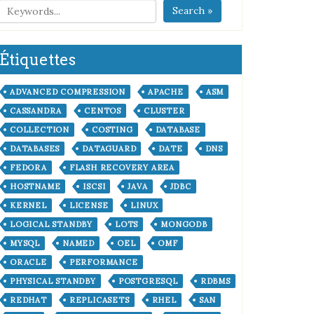
Search »
Étiquettes
ADVANCED COMPRESSION
APACHE
ASM
CASSANDRA
CENTOS
CLUSTER
COLLECTION
COSTING
DATABASE
DATABASES
DATAGUARD
DATE
DNS
FEDORA
FLASH RECOVERY AREA
HOSTNAME
ISCSI
JAVA
JDBC
KERNEL
LICENSE
LINUX
LOGICAL STANDBY
LOTS
MONGODB
MYSQL
NAMED
OEL
OMF
ORACLE
PERFORMANCE
PHYSICAL STANDBY
POSTGRESQL
RDBMS
REDHAT
REPLICASETS
RHEL
SAN