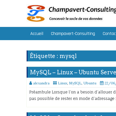
Skip
to
content
Accueil
Champavert-Consulting
Contac
Étiquette :
mysql
MySQL – Linux – Ubuntu Server
alexandra
Linux
,
MySQL
,
Ubuntu
22/06
Préambule Lorsque l’on a besoin d’allouer 
pas possible de rester en mode d’adressage 