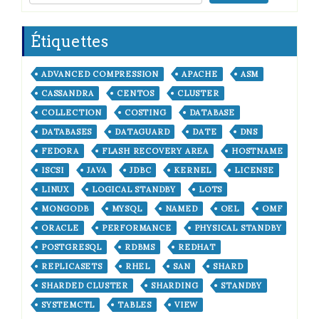
Étiquettes
ADVANCED COMPRESSION
APACHE
ASM
CASSANDRA
CENTOS
CLUSTER
COLLECTION
COSTING
DATABASE
DATABASES
DATAGUARD
DATE
DNS
FEDORA
FLASH RECOVERY AREA
HOSTNAME
ISCSI
JAVA
JDBC
KERNEL
LICENSE
LINUX
LOGICAL STANDBY
LOTS
MONGODB
MYSQL
NAMED
OEL
OMF
ORACLE
PERFORMANCE
PHYSICAL STANDBY
POSTGRESQL
RDBMS
REDHAT
REPLICASETS
RHEL
SAN
SHARD
SHARDED CLUSTER
SHARDING
STANDBY
SYSTEMCTL
TABLES
VIEW