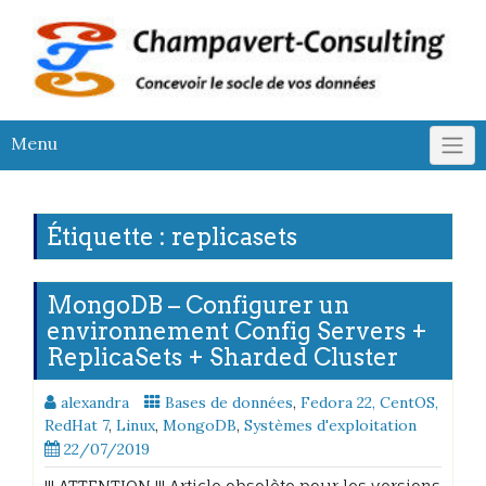
Skip
to
content
Menu
Étiquette :
replicasets
MongoDB – Configurer un
environnement Config Servers +
ReplicaSets + Sharded Cluster
alexandra
Bases de données
,
Fedora 22, CentOS,
RedHat 7
,
Linux
,
MongoDB
,
Systèmes d'exploitation
22/07/2019