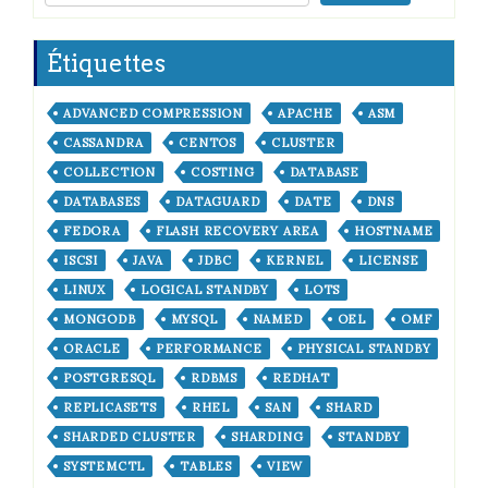
Étiquettes
ADVANCED COMPRESSION
APACHE
ASM
CASSANDRA
CENTOS
CLUSTER
COLLECTION
COSTING
DATABASE
DATABASES
DATAGUARD
DATE
DNS
FEDORA
FLASH RECOVERY AREA
HOSTNAME
ISCSI
JAVA
JDBC
KERNEL
LICENSE
LINUX
LOGICAL STANDBY
LOTS
MONGODB
MYSQL
NAMED
OEL
OMF
ORACLE
PERFORMANCE
PHYSICAL STANDBY
POSTGRESQL
RDBMS
REDHAT
REPLICASETS
RHEL
SAN
SHARD
SHARDED CLUSTER
SHARDING
STANDBY
SYSTEMCTL
TABLES
VIEW