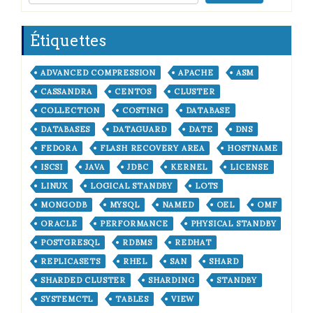
Étiquettes
ADVANCED COMPRESSION
APACHE
ASM
CASSANDRA
CENTOS
CLUSTER
COLLECTION
COSTING
DATABASE
DATABASES
DATAGUARD
DATE
DNS
FEDORA
FLASH RECOVERY AREA
HOSTNAME
ISCSI
JAVA
JDBC
KERNEL
LICENSE
LINUX
LOGICAL STANDBY
LOTS
MONGODB
MYSQL
NAMED
OEL
OMF
ORACLE
PERFORMANCE
PHYSICAL STANDBY
POSTGRESQL
RDBMS
REDHAT
REPLICASETS
RHEL
SAN
SHARD
SHARDED CLUSTER
SHARDING
STANDBY
SYSTEMCTL
TABLES
VIEW