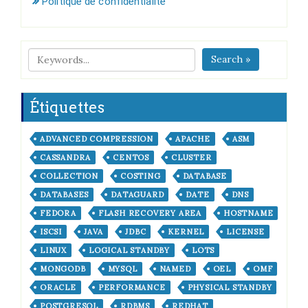
Politique de confidentialité
Search »
Étiquettes
ADVANCED COMPRESSION
APACHE
ASM
CASSANDRA
CENTOS
CLUSTER
COLLECTION
COSTING
DATABASE
DATABASES
DATAGUARD
DATE
DNS
FEDORA
FLASH RECOVERY AREA
HOSTNAME
ISCSI
JAVA
JDBC
KERNEL
LICENSE
LINUX
LOGICAL STANDBY
LOTS
MONGODB
MYSQL
NAMED
OEL
OMF
ORACLE
PERFORMANCE
PHYSICAL STANDBY
POSTGRESQL
RDBMS
REDHAT