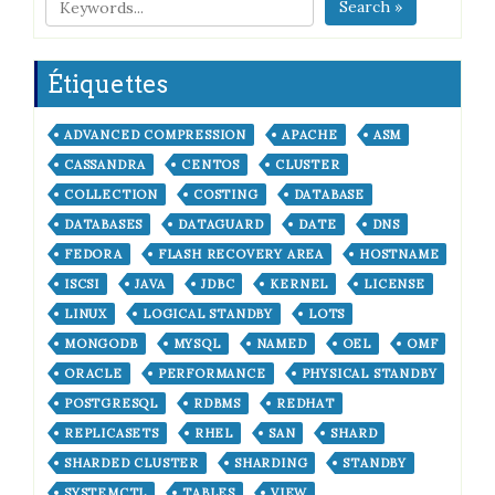
Search »
Étiquettes
ADVANCED COMPRESSION
APACHE
ASM
CASSANDRA
CENTOS
CLUSTER
COLLECTION
COSTING
DATABASE
DATABASES
DATAGUARD
DATE
DNS
FEDORA
FLASH RECOVERY AREA
HOSTNAME
ISCSI
JAVA
JDBC
KERNEL
LICENSE
LINUX
LOGICAL STANDBY
LOTS
MONGODB
MYSQL
NAMED
OEL
OMF
ORACLE
PERFORMANCE
PHYSICAL STANDBY
POSTGRESQL
RDBMS
REDHAT
REPLICASETS
RHEL
SAN
SHARD
SHARDED CLUSTER
SHARDING
STANDBY
SYSTEMCTL
TABLES
VIEW