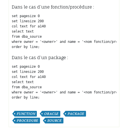
Dans le cas d’une fonction/procédure :
set pagesize 0

set linesize 200

col text for a140

select text

from dba_source

where owner = '<owner>' and name = '<nom fonction/procédure
order by line;
Dans le cas d’un package :
set pagesize 0

set linesize 200

col text for a140

select text

from dba_source

where owner = '<owner>' and name = '<nom fonction/procédur
order by line;
FUNCTION
ORACLE
PACKAGE
PROCEDURE
SOURCE