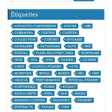
Étiquettes
ADVANCED COMPRESSION
APACHE
ASM
CASSANDRA
CENTOS
CLUSTER
COLLECTION
COSTING
DATABASE
DATABASES
DATAGUARD
DATE
DNS
FEDORA
FLASH RECOVERY AREA
HOSTNAME
ISCSI
JAVA
JDBC
KERNEL
LICENSE
LINUX
LOGICAL STANDBY
LOTS
MONGODB
MYSQL
NAMED
OEL
OMF
ORACLE
PERFORMANCE
PHYSICAL STANDBY
POSTGRESQL
RDBMS
REDHAT
REPLICASETS
RHEL
SAN
SHARD
SHARDED CLUSTER
SHARDING
STANDBY
SYSTEMCTL
TABLES
VIEW