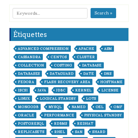
Search »
Étiquettes
ADVANCED COMPRESSION
APACHE
ASM
CASSANDRA
CENTOS
CLUSTER
COLLECTION
COSTING
DATABASE
DATABASES
DATAGUARD
DATE
DNS
FEDORA
FLASH RECOVERY AREA
HOSTNAME
ISCSI
JAVA
JDBC
KERNEL
LICENSE
LINUX
LOGICAL STANDBY
LOTS
MONGODB
MYSQL
NAMED
OEL
OMF
ORACLE
PERFORMANCE
PHYSICAL STANDBY
POSTGRESQL
RDBMS
REDHAT
REPLICASETS
RHEL
SAN
SHARD