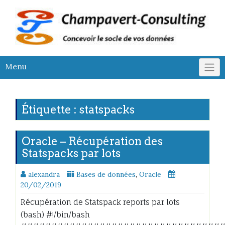
Skip
to
content
Menu
Étiquette :
statspacks
Oracle – Récupération des
Statspacks par lots
alexandra
Bases de données
,
Oracle
20/02/2019
Récupération de Statspack reports par lots
(bash) #!/bin/bash