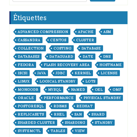
Étiquettes
ADVANCED COMPRESSION
APACHE
ASM
CASSANDRA
CENTOS
CLUSTER
COLLECTION
COSTING
DATABASE
DATABASES
DATAGUARD
DATE
DNS
FEDORA
FLASH RECOVERY AREA
HOSTNAME
ISCSI
JAVA
JDBC
KERNEL
LICENSE
LINUX
LOGICAL STANDBY
LOTS
MONGODB
MYSQL
NAMED
OEL
OMF
ORACLE
PERFORMANCE
PHYSICAL STANDBY
POSTGRESQL
RDBMS
REDHAT
REPLICASETS
RHEL
SAN
SHARD
SHARDED CLUSTER
SHARDING
STANDBY
SYSTEMCTL
TABLES
VIEW