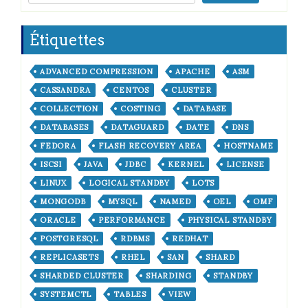
Étiquettes
ADVANCED COMPRESSION
APACHE
ASM
CASSANDRA
CENTOS
CLUSTER
COLLECTION
COSTING
DATABASE
DATABASES
DATAGUARD
DATE
DNS
FEDORA
FLASH RECOVERY AREA
HOSTNAME
ISCSI
JAVA
JDBC
KERNEL
LICENSE
LINUX
LOGICAL STANDBY
LOTS
MONGODB
MYSQL
NAMED
OEL
OMF
ORACLE
PERFORMANCE
PHYSICAL STANDBY
POSTGRESQL
RDBMS
REDHAT
REPLICASETS
RHEL
SAN
SHARD
SHARDED CLUSTER
SHARDING
STANDBY
SYSTEMCTL
TABLES
VIEW