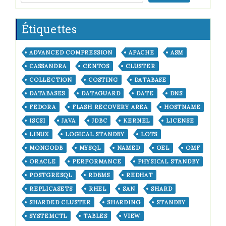
Étiquettes
ADVANCED COMPRESSION
APACHE
ASM
CASSANDRA
CENTOS
CLUSTER
COLLECTION
COSTING
DATABASE
DATABASES
DATAGUARD
DATE
DNS
FEDORA
FLASH RECOVERY AREA
HOSTNAME
ISCSI
JAVA
JDBC
KERNEL
LICENSE
LINUX
LOGICAL STANDBY
LOTS
MONGODB
MYSQL
NAMED
OEL
OMF
ORACLE
PERFORMANCE
PHYSICAL STANDBY
POSTGRESQL
RDBMS
REDHAT
REPLICASETS
RHEL
SAN
SHARD
SHARDED CLUSTER
SHARDING
STANDBY
SYSTEMCTL
TABLES
VIEW