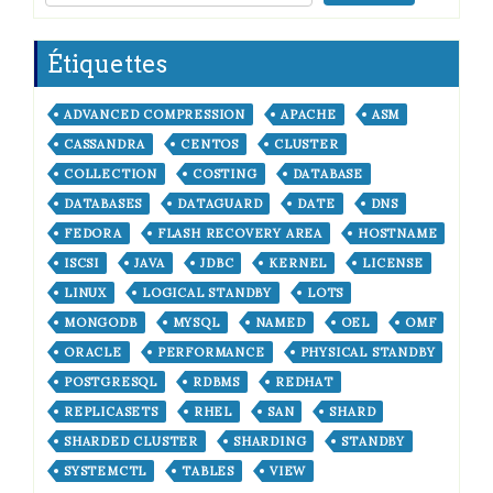
Étiquettes
ADVANCED COMPRESSION
APACHE
ASM
CASSANDRA
CENTOS
CLUSTER
COLLECTION
COSTING
DATABASE
DATABASES
DATAGUARD
DATE
DNS
FEDORA
FLASH RECOVERY AREA
HOSTNAME
ISCSI
JAVA
JDBC
KERNEL
LICENSE
LINUX
LOGICAL STANDBY
LOTS
MONGODB
MYSQL
NAMED
OEL
OMF
ORACLE
PERFORMANCE
PHYSICAL STANDBY
POSTGRESQL
RDBMS
REDHAT
REPLICASETS
RHEL
SAN
SHARD
SHARDED CLUSTER
SHARDING
STANDBY
SYSTEMCTL
TABLES
VIEW