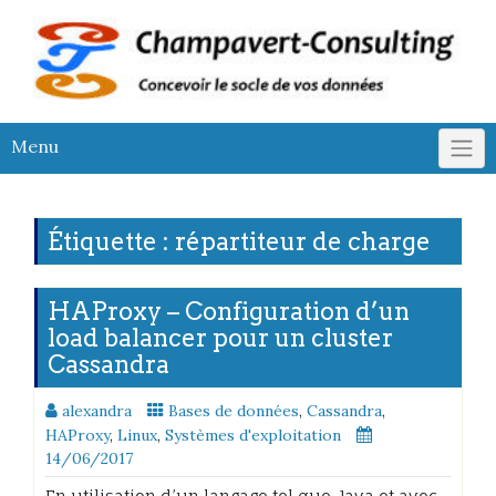
Skip
to
content
Menu
Étiquette :
répartiteur de charge
HAProxy – Configuration d’un
load balancer pour un cluster
Cassandra
alexandra
Bases de données
,
Cassandra
,
HAProxy
,
Linux
,
Systèmes d'exploitation
14/06/2017