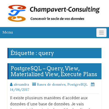
Skip
to
content
Menu
Étiquette :
query
PostgreSQL – Query, View,
Materialized View, Execute Plans
alexandra
Bases de données
,
PostgreSQL
14/06/2017
Il existe plusieurs manières d’accéder aux
données d’une base de données. Je vais