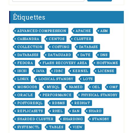
Étiquettes
ADVANCED COMPRESSION
APACHE
ASM
CASSANDRA
CENTOS
CLUSTER
COLLECTION
COSTING
DATABASE
DATABASES
DATAGUARD
DATE
DNS
FEDORA
FLASH RECOVERY AREA
HOSTNAME
ISCSI
JAVA
JDBC
KERNEL
LICENSE
LINUX
LOGICAL STANDBY
LOTS
MONGODB
MYSQL
NAMED
OEL
OMF
ORACLE
PERFORMANCE
PHYSICAL STANDBY
POSTGRESQL
RDBMS
REDHAT
REPLICASETS
RHEL
SAN
SHARD
SHARDED CLUSTER
SHARDING
STANDBY
SYSTEMCTL
TABLES
VIEW