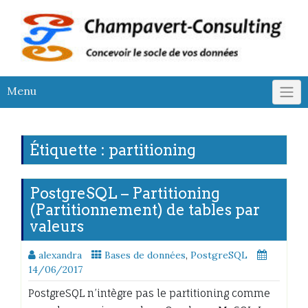
Skip
to
content
Menu
Étiquette :
partitioning
PostgreSQL – Partitioning
(Partitionnement) de tables par
valeurs
alexandra
Bases de données
,
PostgreSQL
14/06/2017
PostgreSQL n’intègre pas le partitioning comme