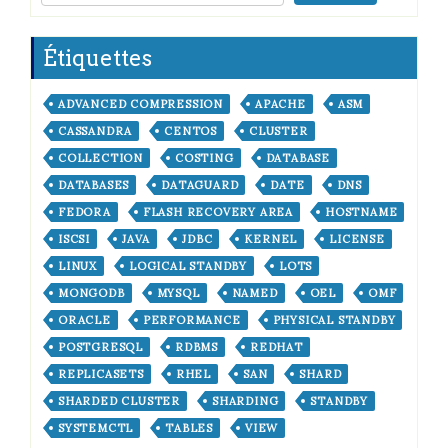
Étiquettes
ADVANCED COMPRESSION
APACHE
ASM
CASSANDRA
CENTOS
CLUSTER
COLLECTION
COSTING
DATABASE
DATABASES
DATAGUARD
DATE
DNS
FEDORA
FLASH RECOVERY AREA
HOSTNAME
ISCSI
JAVA
JDBC
KERNEL
LICENSE
LINUX
LOGICAL STANDBY
LOTS
MONGODB
MYSQL
NAMED
OEL
OMF
ORACLE
PERFORMANCE
PHYSICAL STANDBY
POSTGRESQL
RDBMS
REDHAT
REPLICASETS
RHEL
SAN
SHARD
SHARDED CLUSTER
SHARDING
STANDBY
SYSTEMCTL
TABLES
VIEW