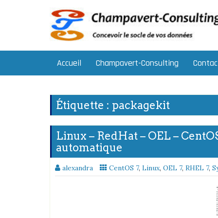
Skip
to
content
Accueil
Champavert-Consulting
Contac
Étiquette :
packagekit
Linux – RedHat – OEL – CentOS 7
automatique
alexandra
CentOS 7
,
Linux
,
OEL 7
,
RHEL 7
,
S