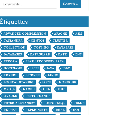
Search »
Étiquettes
ADVANCED COMPRESSION
APACHE
ASM
CASSANDRA
CENTOS
CLUSTER
COLLECTION
COSTING
DATABASE
DATABASES
DATAGUARD
DATE
DNS
FEDORA
FLASH RECOVERY AREA
HOSTNAME
ISCSI
JAVA
JDBC
KERNEL
LICENSE
LINUX
LOGICAL STANDBY
LOTS
MONGODB
MYSQL
NAMED
OEL
OMF
ORACLE
PERFORMANCE
PHYSICAL STANDBY
POSTGRESQL
RDBMS
REDHAT
REPLICASETS
RHEL
SAN