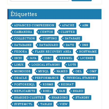
Étiquettes
ADVANCED COMPRESSION
APACHE
ASM
CASSANDRA
CENTOS
CLUSTER
COLLECTION
COSTING
DATABASE
DATABASES
DATAGUARD
DATE
DNS
FEDORA
FLASH RECOVERY AREA
HOSTNAME
ISCSI
JAVA
JDBC
KERNEL
LICENSE
LINUX
LOGICAL STANDBY
LOTS
MONGODB
MYSQL
NAMED
OEL
OMF
ORACLE
PERFORMANCE
PHYSICAL STANDBY
POSTGRESQL
RDBMS
REDHAT
REPLICASETS
RHEL
SAN
SHARD
SHARDED CLUSTER
SHARDING
STANDBY
SYSTEMCTL
TABLES
VIEW