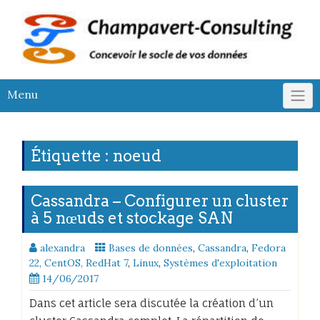
Skip
to
content
Menu
Étiquette :
noeud
Cassandra – Configurer un cluster
à 5 nœuds et stockage SAN
alexandra
Bases de données
,
Cassandra
,
Fedora
22, CentOS, RedHat 7
,
Linux
,
Systèmes d'exploitation
14/06/2017
Dans cet article sera discutée la création d’un