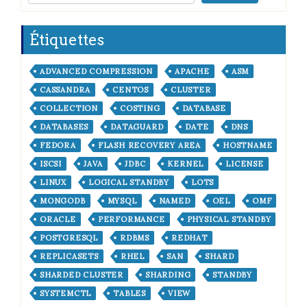
Étiquettes
ADVANCED COMPRESSION
APACHE
ASM
CASSANDRA
CENTOS
CLUSTER
COLLECTION
COSTING
DATABASE
DATABASES
DATAGUARD
DATE
DNS
FEDORA
FLASH RECOVERY AREA
HOSTNAME
ISCSI
JAVA
JDBC
KERNEL
LICENSE
LINUX
LOGICAL STANDBY
LOTS
MONGODB
MYSQL
NAMED
OEL
OMF
ORACLE
PERFORMANCE
PHYSICAL STANDBY
POSTGRESQL
RDBMS
REDHAT
REPLICASETS
RHEL
SAN
SHARD
SHARDED CLUSTER
SHARDING
STANDBY
SYSTEMCTL
TABLES
VIEW