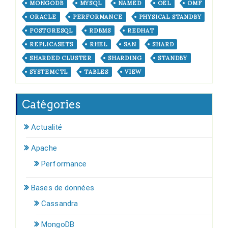
MONGODB
MYSQL
NAMED
OEL
OMF
ORACLE
PERFORMANCE
PHYSICAL STANDBY
POSTGRESQL
RDBMS
REDHAT
REPLICASETS
RHEL
SAN
SHARD
SHARDED CLUSTER
SHARDING
STANDBY
SYSTEMCTL
TABLES
VIEW
Catégories
Actualité
Apache
Performance
Bases de données
Cassandra
MongoDB