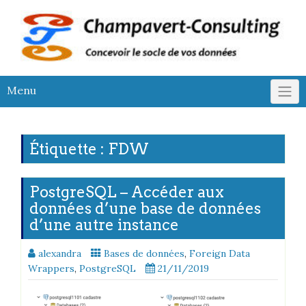
Skip
to
content
Menu
Étiquette :
FDW
PostgreSQL – Accéder aux
données d’une base de données
d’une autre instance
alexandra
Bases de données
,
Foreign Data
Wrappers
,
PostgreSQL
21/11/2019