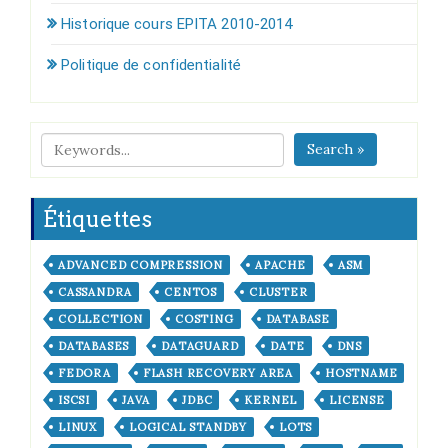
Historique cours EPITA 2010-2014
Politique de confidentialité
Search »
Étiquettes
ADVANCED COMPRESSION
APACHE
ASM
CASSANDRA
CENTOS
CLUSTER
COLLECTION
COSTING
DATABASE
DATABASES
DATAGUARD
DATE
DNS
FEDORA
FLASH RECOVERY AREA
HOSTNAME
ISCSI
JAVA
JDBC
KERNEL
LICENSE
LINUX
LOGICAL STANDBY
LOTS