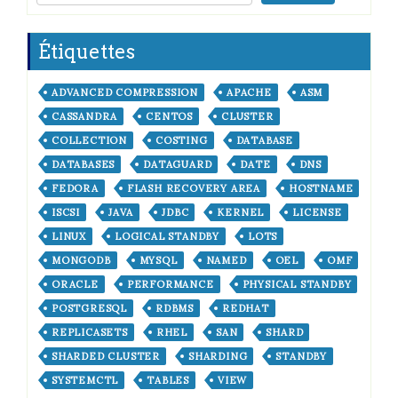
Étiquettes
ADVANCED COMPRESSION
APACHE
ASM
CASSANDRA
CENTOS
CLUSTER
COLLECTION
COSTING
DATABASE
DATABASES
DATAGUARD
DATE
DNS
FEDORA
FLASH RECOVERY AREA
HOSTNAME
ISCSI
JAVA
JDBC
KERNEL
LICENSE
LINUX
LOGICAL STANDBY
LOTS
MONGODB
MYSQL
NAMED
OEL
OMF
ORACLE
PERFORMANCE
PHYSICAL STANDBY
POSTGRESQL
RDBMS
REDHAT
REPLICASETS
RHEL
SAN
SHARD
SHARDED CLUSTER
SHARDING
STANDBY
SYSTEMCTL
TABLES
VIEW