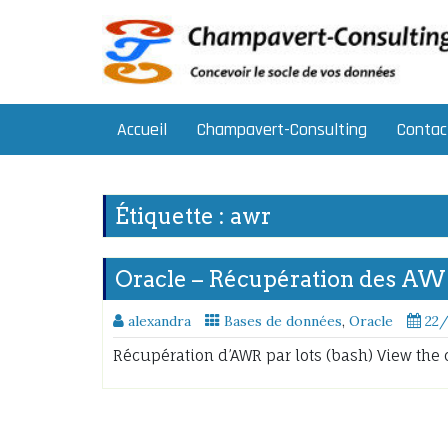
Skip
to
content
Accueil
Champavert-Consulting
Contac
Étiquette :
awr
Oracle – Récupération des AWR
alexandra
Bases de données
,
Oracle
22
Récupération d’AWR par lots (bash) View the 