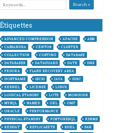
Search »
Étiquettes
ADVANCED COMPRESSION
APACHE
ASM
CASSANDRA
CENTOS
CLUSTER
COLLECTION
COSTING
DATABASE
DATABASES
DATAGUARD
DATE
DNS
FEDORA
FLASH RECOVERY AREA
HOSTNAME
ISCSI
JAVA
JDBC
KERNEL
LICENSE
LINUX
LOGICAL STANDBY
LOTS
MONGODB
MYSQL
NAMED
OEL
OMF
ORACLE
PERFORMANCE
PHYSICAL STANDBY
POSTGRESQL
RDBMS
REDHAT
REPLICASETS
RHEL
SAN