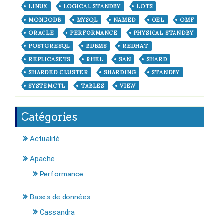
LINUX
LOGICAL STANDBY
LOTS
MONGODB
MYSQL
NAMED
OEL
OMF
ORACLE
PERFORMANCE
PHYSICAL STANDBY
POSTGRESQL
RDBMS
REDHAT
REPLICASETS
RHEL
SAN
SHARD
SHARDED CLUSTER
SHARDING
STANDBY
SYSTEMCTL
TABLES
VIEW
Catégories
Actualité
Apache
Performance
Bases de données
Cassandra