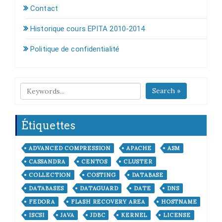
Contact
Historique cours EPITA 2010-2014
Politique de confidentialité
Search »
Étiquettes
ADVANCED COMPRESSION
APACHE
ASM
CASSANDRA
CENTOS
CLUSTER
COLLECTION
COSTING
DATABASE
DATABASES
DATAGUARD
DATE
DNS
FEDORA
FLASH RECOVERY AREA
HOSTNAME
ISCSI
JAVA
JDBC
KERNEL
LICENSE