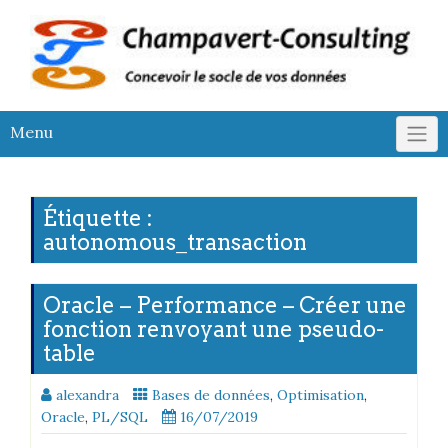
Skip
to
content
Menu
Étiquette :
autonomous_transaction
Oracle – Performance – Créer une
fonction renvoyant une pseudo-
table
alexandra
Bases de données
,
Optimisation
,
Oracle
,
PL/SQL
16/07/2019