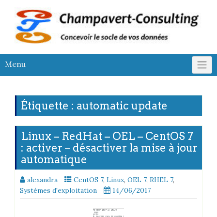
Skip
to
content
Menu
Étiquette :
automatic update
Linux – RedHat – OEL – CentOS 7
: activer – désactiver la mise à jour
automatique
alexandra
CentOS 7
,
Linux
,
OEL 7
,
RHEL 7
,
Systèmes d'exploitation
14/06/2017