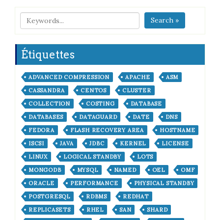
Search »
Étiquettes
ADVANCED COMPRESSION
APACHE
ASM
CASSANDRA
CENTOS
CLUSTER
COLLECTION
COSTING
DATABASE
DATABASES
DATAGUARD
DATE
DNS
FEDORA
FLASH RECOVERY AREA
HOSTNAME
ISCSI
JAVA
JDBC
KERNEL
LICENSE
LINUX
LOGICAL STANDBY
LOTS
MONGODB
MYSQL
NAMED
OEL
OMF
ORACLE
PERFORMANCE
PHYSICAL STANDBY
POSTGRESQL
RDBMS
REDHAT
REPLICASETS
RHEL
SAN
SHARD