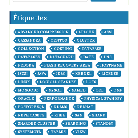
Étiquettes
ADVANCED COMPRESSION
APACHE
ASM
CASSANDRA
CENTOS
CLUSTER
COLLECTION
COSTING
DATABASE
DATABASES
DATAGUARD
DATE
DNS
FEDORA
FLASH RECOVERY AREA
HOSTNAME
ISCSI
JAVA
JDBC
KERNEL
LICENSE
LINUX
LOGICAL STANDBY
LOTS
MONGODB
MYSQL
NAMED
OEL
OMF
ORACLE
PERFORMANCE
PHYSICAL STANDBY
POSTGRESQL
RDBMS
REDHAT
REPLICASETS
RHEL
SAN
SHARD
SHARDED CLUSTER
SHARDING
STANDBY
SYSTEMCTL
TABLES
VIEW