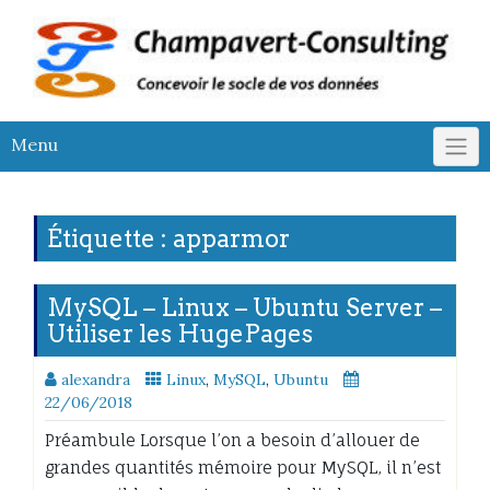
Skip
to
content
Menu
Étiquette :
apparmor
MySQL – Linux – Ubuntu Server –
Utiliser les HugePages
alexandra
Linux
,
MySQL
,
Ubuntu
22/06/2018
Préambule Lorsque l’on a besoin d’allouer de
grandes quantités mémoire pour MySQL, il n’est