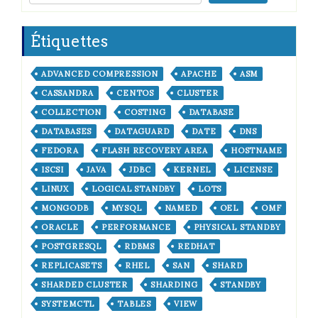
Étiquettes
ADVANCED COMPRESSION
APACHE
ASM
CASSANDRA
CENTOS
CLUSTER
COLLECTION
COSTING
DATABASE
DATABASES
DATAGUARD
DATE
DNS
FEDORA
FLASH RECOVERY AREA
HOSTNAME
ISCSI
JAVA
JDBC
KERNEL
LICENSE
LINUX
LOGICAL STANDBY
LOTS
MONGODB
MYSQL
NAMED
OEL
OMF
ORACLE
PERFORMANCE
PHYSICAL STANDBY
POSTGRESQL
RDBMS
REDHAT
REPLICASETS
RHEL
SAN
SHARD
SHARDED CLUSTER
SHARDING
STANDBY
SYSTEMCTL
TABLES
VIEW