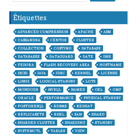
Étiquettes
ADVANCED COMPRESSION
APACHE
ASM
CASSANDRA
CENTOS
CLUSTER
COLLECTION
COSTING
DATABASE
DATABASES
DATAGUARD
DATE
DNS
FEDORA
FLASH RECOVERY AREA
HOSTNAME
ISCSI
JAVA
JDBC
KERNEL
LICENSE
LINUX
LOGICAL STANDBY
LOTS
MONGODB
MYSQL
NAMED
OEL
OMF
ORACLE
PERFORMANCE
PHYSICAL STANDBY
POSTGRESQL
RDBMS
REDHAT
REPLICASETS
RHEL
SAN
SHARD
SHARDED CLUSTER
SHARDING
STANDBY
SYSTEMCTL
TABLES
VIEW