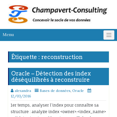
Skip
to
content
Menu
Étiquette :
reconstruction
Oracle – Détection des index
déséquilibrés à reconstruire
alexandra
Bases de données
,
Oracle
12/03/2016
1er temps, analyser l’index pour connaître sa
structure : analyze index <owner>.<index_name>