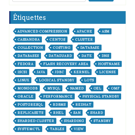
Étiquettes
ADVANCED COMPRESSION
APACHE
ASM
CASSANDRA
CENTOS
CLUSTER
COLLECTION
COSTING
DATABASE
DATABASES
DATAGUARD
DATE
DNS
FEDORA
FLASH RECOVERY AREA
HOSTNAME
ISCSI
JAVA
JDBC
KERNEL
LICENSE
LINUX
LOGICAL STANDBY
LOTS
MONGODB
MYSQL
NAMED
OEL
OMF
ORACLE
PERFORMANCE
PHYSICAL STANDBY
POSTGRESQL
RDBMS
REDHAT
REPLICASETS
RHEL
SAN
SHARD
SHARDED CLUSTER
SHARDING
STANDBY
SYSTEMCTL
TABLES
VIEW