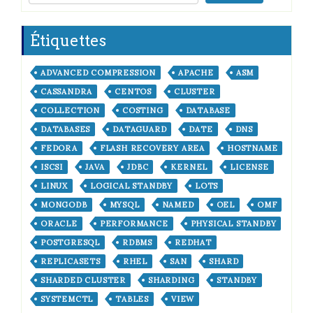
Étiquettes
ADVANCED COMPRESSION
APACHE
ASM
CASSANDRA
CENTOS
CLUSTER
COLLECTION
COSTING
DATABASE
DATABASES
DATAGUARD
DATE
DNS
FEDORA
FLASH RECOVERY AREA
HOSTNAME
ISCSI
JAVA
JDBC
KERNEL
LICENSE
LINUX
LOGICAL STANDBY
LOTS
MONGODB
MYSQL
NAMED
OEL
OMF
ORACLE
PERFORMANCE
PHYSICAL STANDBY
POSTGRESQL
RDBMS
REDHAT
REPLICASETS
RHEL
SAN
SHARD
SHARDED CLUSTER
SHARDING
STANDBY
SYSTEMCTL
TABLES
VIEW