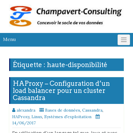
Skip
to
content
Menu
Étiquette :
haute-disponibilité
HAProxy – Configuration d’un
load balancer pour un cluster
Cassandra
alexandra
Bases de données
,
Cassandra
,
HAProxy
,
Linux
,
Systèmes d'exploitation
14/06/2017