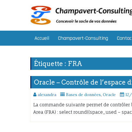
Skip
to
content
Accueil
Champavert-Consulting
Contac
Étiquette :
FRA
Oracle – Contrôle de l’espace 
alexandra
Bases de données
,
Oracle
12
La commande suivante permet de contrôler l
Area (FRA) : select round((space_used – spac