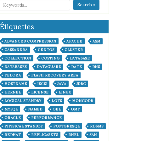
Search »
Étiquettes
ADVANCED COMPRESSION
APACHE
ASM
CASSANDRA
CENTOS
CLUSTER
COLLECTION
COSTING
DATABASE
DATABASES
DATAGUARD
DATE
DNS
FEDORA
FLASH RECOVERY AREA
HOSTNAME
ISCSI
JAVA
JDBC
KERNEL
LICENSE
LINUX
LOGICAL STANDBY
LOTS
MONGODB
MYSQL
NAMED
OEL
OMF
ORACLE
PERFORMANCE
PHYSICAL STANDBY
POSTGRESQL
RDBMS
REDHAT
REPLICASETS
RHEL
SAN