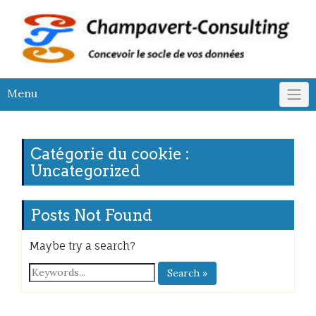
Skip
to
content
Menu
Catégorie du cookie :
Uncategorized
Posts Not Found
Maybe try a search?
Search »