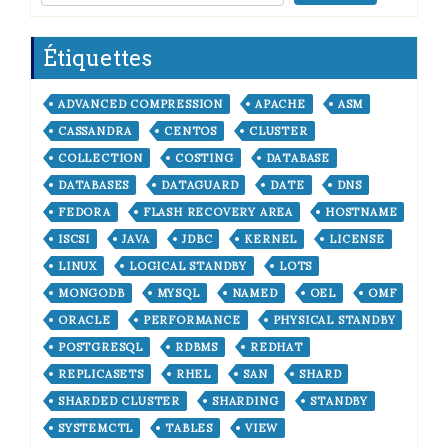
Étiquettes
ADVANCED COMPRESSION
APACHE
ASM
CASSANDRA
CENTOS
CLUSTER
COLLECTION
COSTING
DATABASE
DATABASES
DATAGUARD
DATE
DNS
FEDORA
FLASH RECOVERY AREA
HOSTNAME
ISCSI
JAVA
JDBC
KERNEL
LICENSE
LINUX
LOGICAL STANDBY
LOTS
MONGODB
MYSQL
NAMED
OEL
OMF
ORACLE
PERFORMANCE
PHYSICAL STANDBY
POSTGRESQL
RDBMS
REDHAT
REPLICASETS
RHEL
SAN
SHARD
SHARDED CLUSTER
SHARDING
STANDBY
SYSTEMCTL
TABLES
VIEW